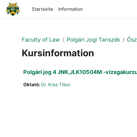
Zum Hauptinhalt
Startseite
Information
Faculty of Law
Polgári Jogi Tanszék
Ősz
Kursinformation
Polgári jog 4 JNK,JLK10504M -vizsgakurz
Oktató:
Dr. Kiss Tibor