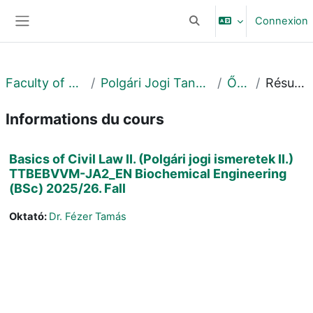
Passer au contenu principal
Connexion
Activer/désactiver la sais
Panneau latéral
Faculty of Law
Polgári Jogi Tanszék
Őszi
Résumé
Informations du cours
Basics of Civil Law II. (Polgári jogi ismeretek II.)
TTBEBVVM-JA2_EN Biochemical Engineering
(BSc) 2025/26. Fall
Oktató:
Dr. Fézer Tamás