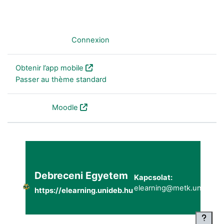
Non connecté. (
Connexion
)
Obtenir l’app mobile
Passer au thème standard
Fourni par
Moodle
Debreceni Egyetem
Kapcsolat:
elearning@metk.unideb.h
https://elearning.unideb.hu