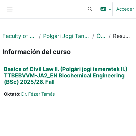
Salta al contenido principal
Acceder
Selector de búsqueda 
Panel lateral
Faculty of Law
Polgári Jogi Tanszék
Őszi
Resumen
Información del curso
Basics of Civil Law II. (Polgári jogi ismeretek II.)
TTBEBVVM-JA2_EN Biochemical Engineering
(BSc) 2025/26. Fall
Oktató:
Dr. Fézer Tamás