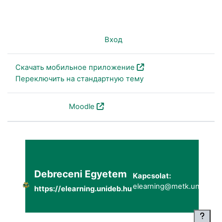
Вы не вошли в систему (
Вход
)
Скачать мобильное приложение
Переключить на стандартную тему
На платформе
Moodle
Debreceni Egyetem
Kapcsolat:
elearning@metk.unideb.h
https://elearning.unideb.hu