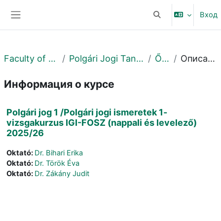
Перейти к основному содержанию
Вход
Изменить данные 
Боковая панель
Faculty of Law
Polgári Jogi Tanszék
Őszi
Описание
Информация о курсе
Polgári jog 1 /Polgári jogi ismeretek 1-
vizsgakurzus IGI-FOSZ (nappali és levelező)
2025/26
Oktató:
Dr. Bihari Erika
Oktató:
Dr. Török Éva
Oktató:
Dr. Zákány Judit