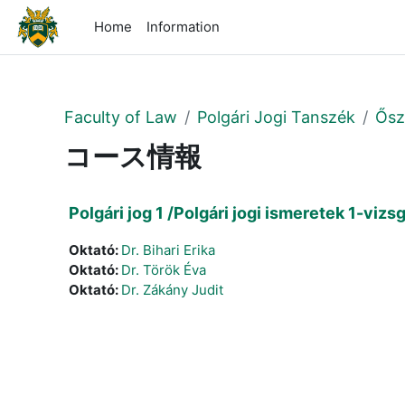
メインコンテンツへスキップする
Home
Information
Faculty of Law
Polgári Jogi Tanszék
Ősz
コース情報
Polgári jog 1 /Polgári jogi ismeretek 1-vi
Oktató:
Dr. Bihari Erika
Oktató:
Dr. Török Éva
Oktató:
Dr. Zákány Judit