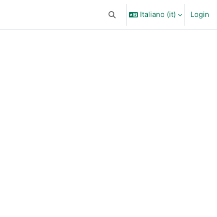
Italiano ‎(it)‎
Login
Attiva/disattiva input di ricerca