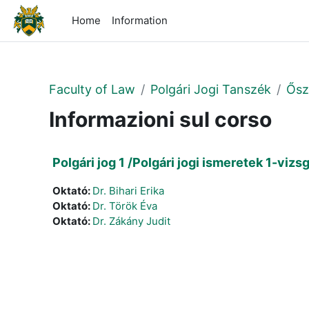
Vai al contenuto principale
Home
Information
Faculty of Law
Polgári Jogi Tanszék
Ősz
Informazioni sul corso
Polgári jog 1 /Polgári jogi ismeretek 1-vi
Oktató:
Dr. Bihari Erika
Oktató:
Dr. Török Éva
Oktató:
Dr. Zákány Judit