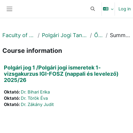
Skip to main content
Log in
Toggle search input
Side panel
Faculty of Law
Polgári Jogi Tanszék
Őszi
Summary
Course information
Polgári jog 1 /Polgári jogi ismeretek 1-
vizsgakurzus IGI-FOSZ (nappali és levelező)
2025/26
Oktató:
Dr. Bihari Erika
Oktató:
Dr. Török Éva
Oktató:
Dr. Zákány Judit