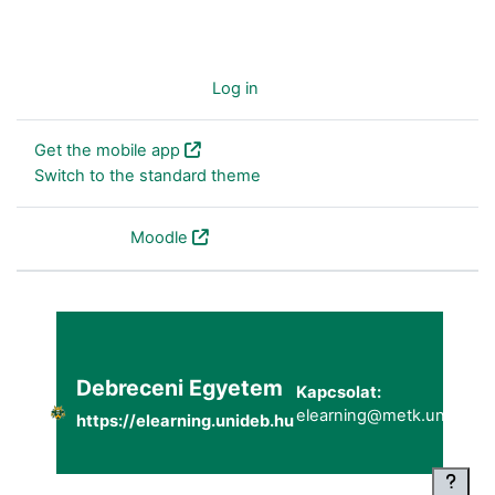
You are not logged in. (
Log in
)
Get the mobile app
Switch to the standard theme
Powered by
Moodle
Debreceni Egyetem
Kapcsolat:
elearning@metk.unideb.h
https://elearning.unideb.hu