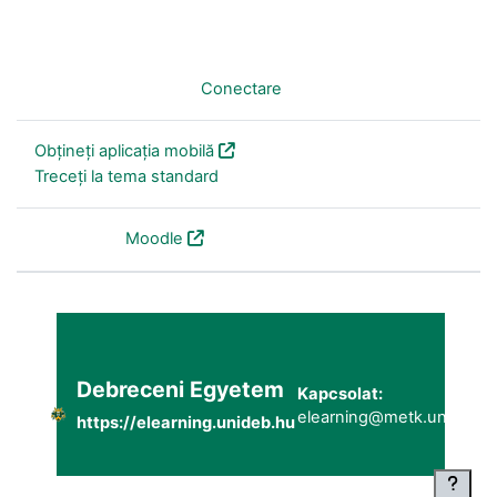
Nu sunteți conectat. (
Conectare
)
Obțineți aplicația mobilă
Treceți la tema standard
Furnizat de
Moodle
Debreceni Egyetem
Kapcsolat:
elearning@metk.unideb.h
https://elearning.unideb.hu