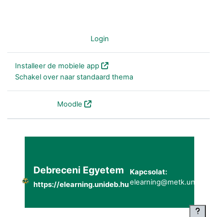
Je bent niet ingelogd (
Login
)
Installeer de mobiele app
Schakel over naar standaard thema
Powered by
Moodle
Debreceni Egyetem
Kapcsolat:
elearning@metk.unideb.h
https://elearning.unideb.hu