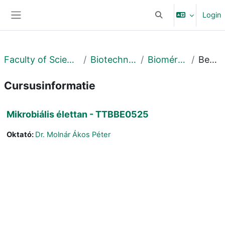
Ga naar hoofdinhoud
Login
Schakel zoek invoer
Zijpaneel
Faculty of Science and Technology
Biotechnológiai Intézet
Biomérnöki Tanszék
Beschrijving
Cursusinformatie
Mikrobiális élettan - TTBBE0525
Oktató:
Dr. Molnár Ákos Péter