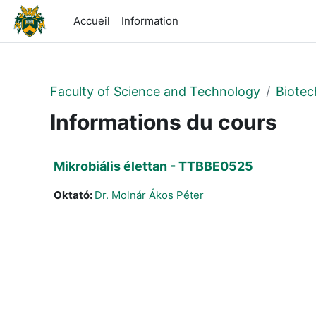
Passer au contenu principal
Accueil
Information
Faculty of Science and Technology
Biotec
Informations du cours
Mikrobiális élettan - TTBBE0525
Oktató:
Dr. Molnár Ákos Péter