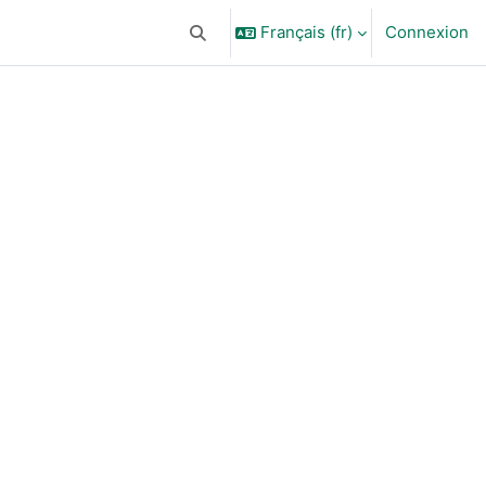
Français ‎(fr)‎
Connexion
Activer/désactiver la saisie de recherc