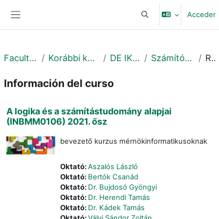
Salta al contenido principal
Acceder
Selector de búsqueda 
Panel lateral
Faculty of Informatics
Korábbi kurzusok - Previous courses
DE IK - 2021. ősz - Fall
Számítógéptudományi Tanszék
Resumen
Información del curso
A logika és a számítástudomány alapjai
(INBMM0106) 2021. ősz
bevezető kurzus mérnökinformatikusoknak
Oktató:
Aszalós László
Oktató:
Bertók Csanád
Oktató:
Dr. Bujdosó Gyöngyi
Oktató:
Dr. Herendi Tamás
Oktató:
Dr. Kádek Tamás
Oktató:
Vályi Sándor Zoltán