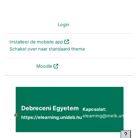
Je bent niet ingelogd (
Login
)
Installeer de mobiele app
Schakel over naar standaard thema
Powered by
Moodle
Debreceni Egyetem
Kapcsolat:
elearning@metk.unideb.h
https://elearning.unideb.hu