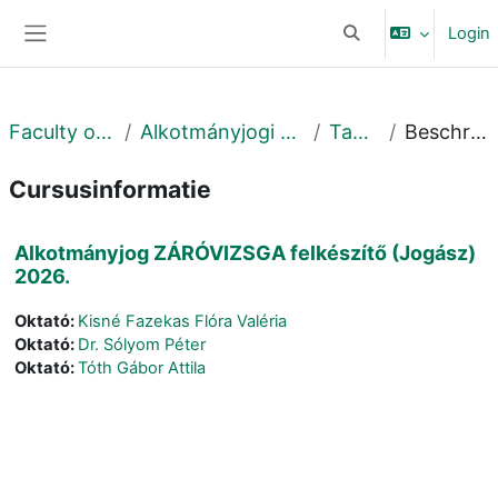
Ga naar hoofdinhoud
Login
Schakel zoek invoer
Zijpaneel
Faculty of Law
Alkotmányjogi Tanszék
Tavaszi
Beschrijving
Cursusinformatie
Alkotmányjog ZÁRÓVIZSGA felkészítő (Jogász)
2026.
Oktató:
Kisné Fazekas Flóra Valéria
Oktató:
Dr. Sólyom Péter
Oktató:
Tóth Gábor Attila