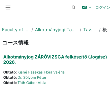
メインコンテンツへスキップする
ログイン
検索入力に切り替える
サイドパネル
Faculty of Law
Alkotmányjogi Tanszék
Tavaszi
概要
コース情報
Alkotmányjog ZÁRÓVIZSGA felkészítő (Jogász)
2026.
Oktató:
Kisné Fazekas Flóra Valéria
Oktató:
Dr. Sólyom Péter
Oktató:
Tóth Gábor Attila