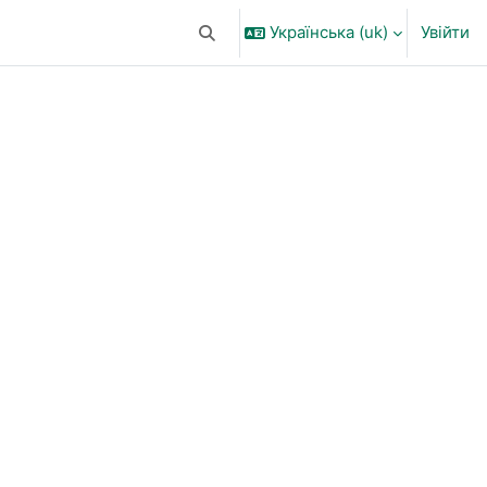
Українська ‎(uk)‎
Увійти
Переключити введення пошуку