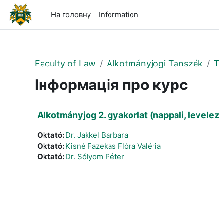
Перейти до головного вмісту
На головну
Information
Faculty of Law
Alkotmányjogi Tanszék
T
Інформація про курс
Alkotmányjog 2. gyakorlat (nappali, levele
Oktató:
Dr. Jakkel Barbara
Oktató:
Kisné Fazekas Flóra Valéria
Oktató:
Dr. Sólyom Péter