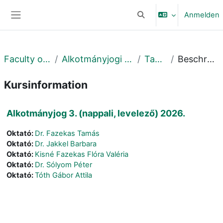
Zum Hauptinhalt
Anmelden
Sucheingabe umschalte
Website-Übersicht
Faculty of Law
Alkotmányjogi Tanszék
Tavaszi
Beschreibung
Kursinformation
Alkotmányjog 3. (nappali, levelező) 2026.
Oktató:
Dr. Fazekas Tamás
Oktató:
Dr. Jakkel Barbara
Oktató:
Kisné Fazekas Flóra Valéria
Oktató:
Dr. Sólyom Péter
Oktató:
Tóth Gábor Attila