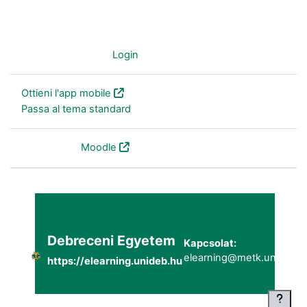
Non sei collegato. (
Login
)
Ottieni l'app mobile
Passa al tema standard
Powered by
Moodle
Debreceni Egyetem
Kapcsolat:
elearning@metk.unideb.h
https://elearning.unideb.hu