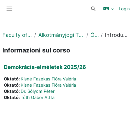
Vai al contenuto principale
Login
Attiva/disattiva input
Pannello laterale
Faculty of Law
Alkotmányjogi Tanszék
Őszi
Introduzione
Informazioni sul corso
Demokrácia-elméletek 2025/26
Oktató:
Kisné Fazekas Flóra Valéria
Oktató:
Kisné Fazekas Flóra Valéria
Oktató:
Dr. Sólyom Péter
Oktató:
Tóth Gábor Attila