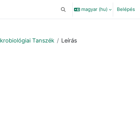
magyar ‎(hu)‎
Belépés
Keresési bemeneti adatok váltása
ikrobiológiai Tanszék
Leírás