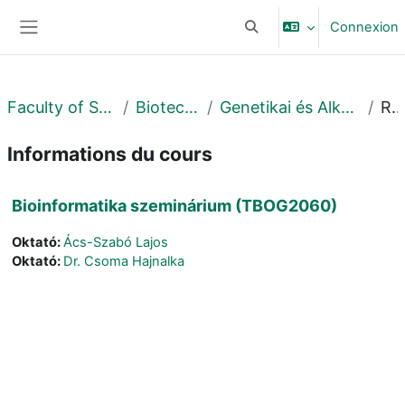
Passer au contenu principal
Connexion
Activer/désactiver la sais
Panneau latéral
Faculty of Science and Technology
Biotechnológiai Intézet
Genetikai és Alkalmazott Mikrobiológiai Tanszék
Résum
Informations du cours
Bioinformatika szeminárium (TBOG2060)
Oktató:
Ács-Szabó Lajos
Oktató:
Dr. Csoma Hajnalka