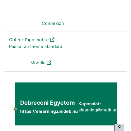
Non connecté. (
Connexion
)
Obtenir l’app mobile
Passer au thème standard
Fourni par
Moodle
Debreceni Egyetem
Kapcsolat:
elearning@metk.unideb.h
https://elearning.unideb.hu