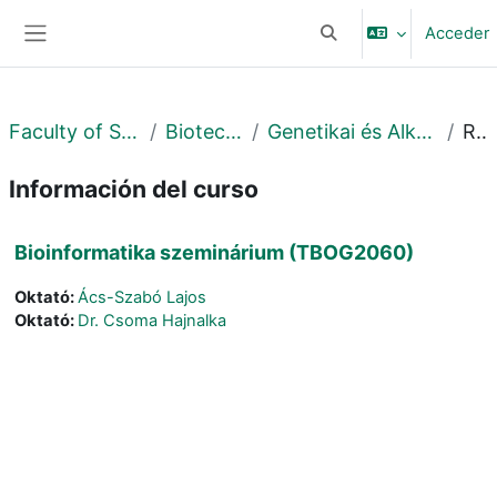
Salta al contenido principal
Acceder
Selector de búsqueda 
Panel lateral
Faculty of Science and Technology
Biotechnológiai Intézet
Genetikai és Alkalmazott Mikrobiológiai Tanszék
Resumen
Información del curso
Bioinformatika szeminárium (TBOG2060)
Oktató:
Ács-Szabó Lajos
Oktató:
Dr. Csoma Hajnalka