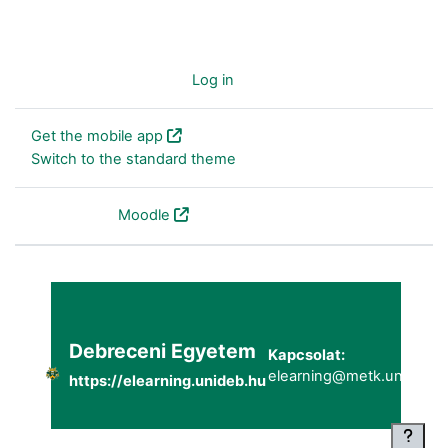
You are not logged in. (
Log in
)
Get the mobile app
Switch to the standard theme
Powered by
Moodle
Debreceni Egyetem
Kapcsolat:
elearning@metk.unideb.h
https://elearning.unideb.hu