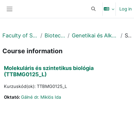
Skip to main content
Log in
Toggle search input
Side panel
Faculty of Science and Technology
Biotechnológiai Intézet
Genetikai és Alkalmazott Mikrobiológiai Tanszék
Summary
Course information
Molekuláris és szintetikus biológia
(TTBMG0125_L)
Kurzuskód(ok): TTBMG0125_L
Oktató:
Gálné dr. Miklós Ida