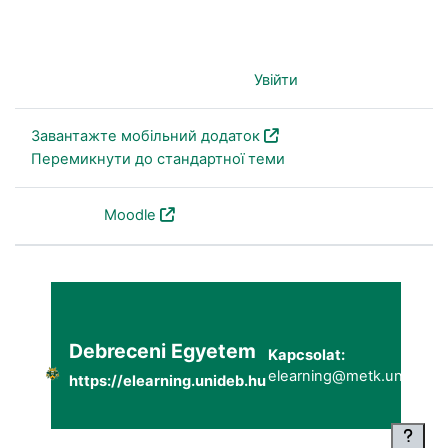
Ви не пройшли ідентифікацію (
Увійти
)
Завантажте мобільний додаток
Перемикнути до стандартної теми
На основі
Moodle
Debreceni Egyetem
Kapcsolat:
elearning@metk.unideb.h
https://elearning.unideb.hu