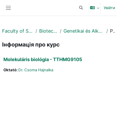
Перейти до головного вмісту
Увійти
Переключити введе
Бокова панель
Faculty of Science and Technology
Biotechnológiai Intézet
Genetikai és Alkalmazott Mikrobiológiai Tanszék
Резюме
Інформація про курс
Molekuláris biológia - TTHMG9105
Oktató:
Dr. Csoma Hajnalka