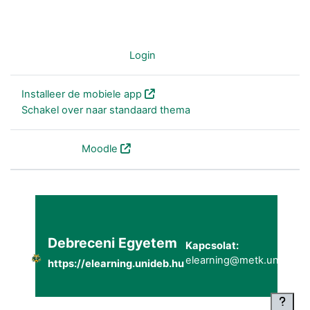
Je bent niet ingelogd (
Login
)
Installeer de mobiele app
Schakel over naar standaard thema
Powered by
Moodle
Debreceni Egyetem
Kapcsolat:
elearning@metk.unideb.h
https://elearning.unideb.hu