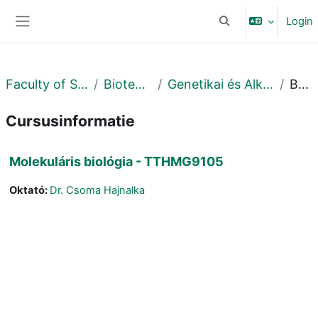
Ga naar hoofdinhoud
Login
Schakel zoek invoer
Zijpaneel
Faculty of Science and Technology
Biotechnológiai Intézet
Genetikai és Alkalmazott Mikrobiológiai Tanszék
Beschrijving
Cursusinformatie
Molekuláris biológia - TTHMG9105
Oktató:
Dr. Csoma Hajnalka