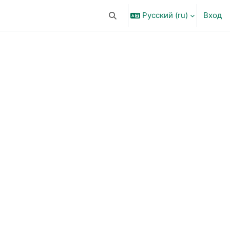
Русский ‎(ru)‎
Вход
Изменить данные поисковой ст