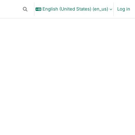
English (United States) ‎(en_us)‎
Log in
Toggle search input