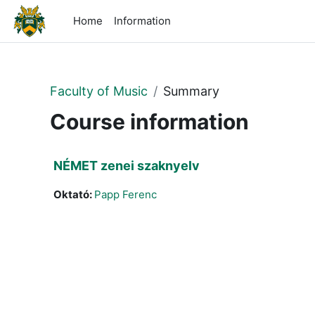
Skip to main content
Home
Information
Faculty of Music
Summary
Course information
NÉMET zenei szaknyelv
Oktató:
Papp Ferenc