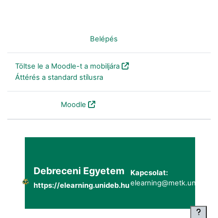
Nincs bejelentkezve. (
Belépés
)
Töltse le a Moodle-t a mobiljára
Áttérés a standard stílusra
Szolgáltatja a
Moodle
Debreceni Egyetem
Kapcsolat:
elearning@metk.unideb.h
https://elearning.unideb.hu