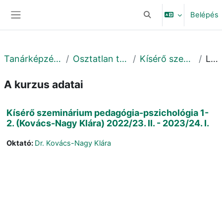
Tovább a fő tartalomhoz
Belépés
Keresési bemeneti adat
Oldalpanel
Tanárképzési Központ
Osztatlan tanárképzés
Kísérő szemináriumok
Leírás
A kurzus adatai
Kísérő szeminárium pedagógia-pszichológia 1-
2. (Kovács-Nagy Klára) 2022/23. II. - 2023/24. I.
Oktató:
Dr. Kovács-Nagy Klára