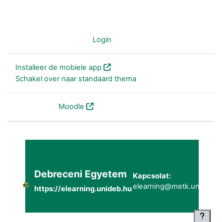
Je bent niet ingelogd (
Login
)
Installeer de mobiele app
Schakel over naar standaard thema
Powered by
Moodle
Debreceni Egyetem
Kapcsolat:
elearning@metk.unideb.h
https://elearning.unideb.hu