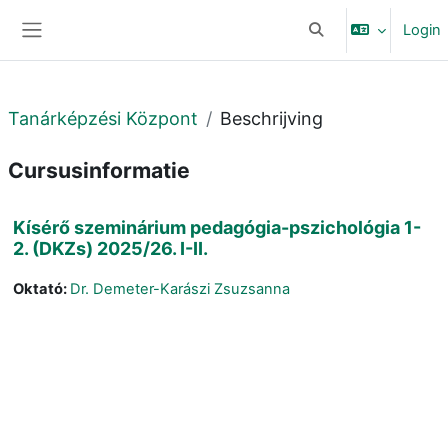
Ga naar hoofdinhoud
Login
Schakel zoek invoer
Zijpaneel
Tanárképzési Központ
Beschrijving
Cursusinformatie
Kísérő szeminárium pedagógia-pszichológia 1-
2. (DKZs) 2025/26. I-II.
Oktató:
Dr. Demeter-Karászi Zsuzsanna