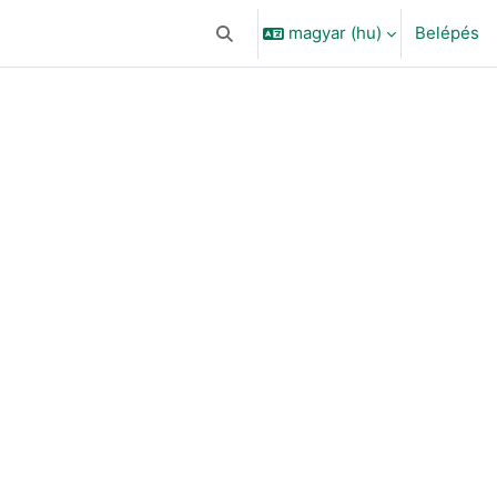
magyar ‎(hu)‎
Belépés
Keresési bemeneti adatok váltása