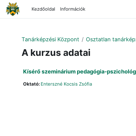
Tovább a fő tartalomhoz
Kezdőoldal
Információk
Tanárképzési Központ
Osztatlan tanárkép
A kurzus adatai
Kísérő szeminárium pedagógia-pszichológia 
Oktató:
Enterszné Kocsis Zsófia