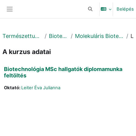
Tovább a fő tartalomhoz
Belépés
Keresési bemeneti adat
Oldalpanel
Természettudományi és Technológiai Kar
Biotechnológiai Intézet
Molekuláris Biotechnológiai és Mikrobiológiai Tanszék
Leí
A kurzus adatai
Biotechnológia MSc hallgatók diplomamunka
feltöltés
Oktató:
Leiter Éva Julianna