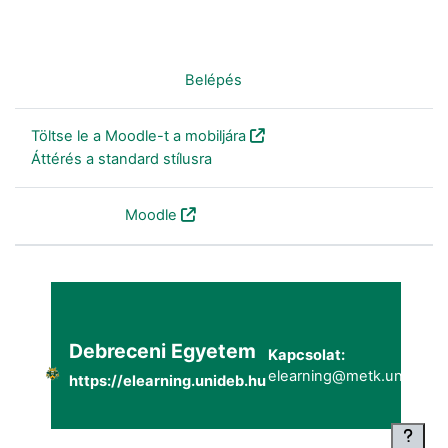
Nincs bejelentkezve. (
Belépés
)
Töltse le a Moodle-t a mobiljára
Áttérés a standard stílusra
Szolgáltatja a
Moodle
Debreceni Egyetem
Kapcsolat:
elearning@metk.unideb.h
https://elearning.unideb.hu