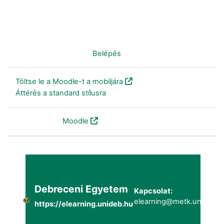
Nincs bejelentkezve. (
Belépés
)
Töltse le a Moodle-t a mobiljára
Áttérés a standard stílusra
Szolgáltatja a
Moodle
Debreceni Egyetem
Kapcsolat:
elearning@metk.unideb.h
https://elearning.unideb.hu