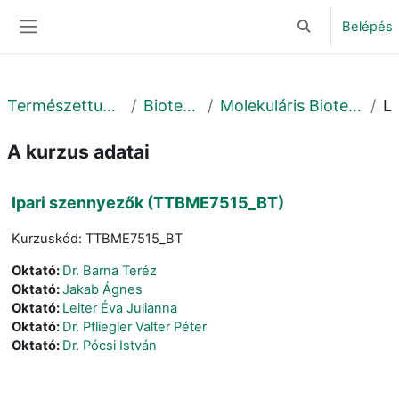
Tovább a fő tartalomhoz
Belépés
Keresési bemene
Oldalpanel
Természettudományi és Technológiai Kar
Biotechnológiai Intézet
Molekuláris Biotechnológiai és Mikrobiológiai Tanszék
Leí
A kurzus adatai
Ipari szennyezők (TTBME7515_BT)
Kurzuskód: TTBME7515_BT
Oktató:
Dr. Barna Teréz
Oktató:
Jakab Ágnes
Oktató:
Leiter Éva Julianna
Oktató:
Dr. Pfliegler Valter Péter
Oktató:
Dr. Pócsi István