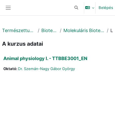
Tovább a fő tartalomhoz
Belépés
Keresési bemeneti adat
Oldalpanel
Természettudományi és Technológiai Kar
Biotechnológiai Intézet
Molekuláris Biotechnológiai és Mikrobiológiai Tanszék
Leí
A kurzus adatai
Animal physiology I. - TTBBE3001_EN
Oktató:
Dr. Szemán-Nagy Gábor György