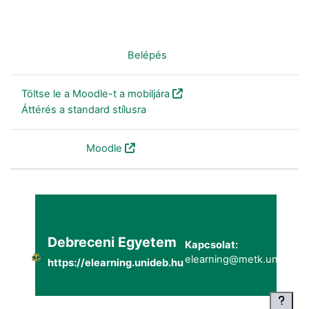
Nincs bejelentkezve. (
Belépés
)
Töltse le a Moodle-t a mobiljára
Áttérés a standard stílusra
Szolgáltatja a
Moodle
Debreceni Egyetem
Kapcsolat:
elearning@metk.unideb.h
https://elearning.unideb.hu