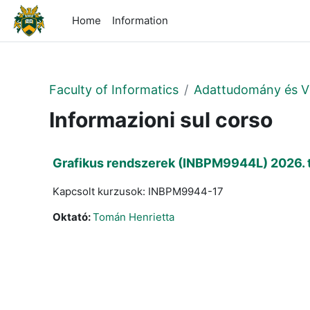
Vai al contenuto principale
Home
Information
Faculty of Informatics
Adattudomány és Vi
Informazioni sul corso
Grafikus rendszerek (INBPM9944L) 2026. 
Kapcsolt kurzusok: INBPM9944-17
Oktató:
Tomán Henrietta