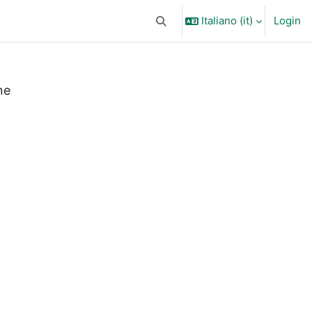
Italiano ‎(it)‎
Login
Attiva/disattiva input di ricerca
ne