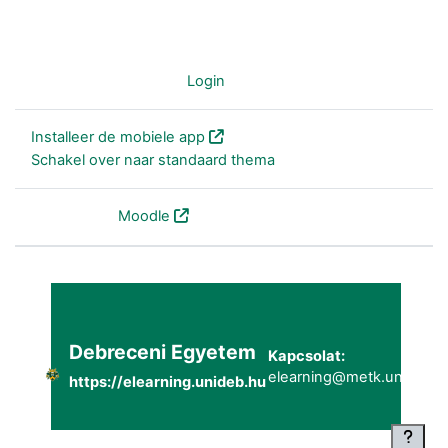
Je bent niet ingelogd (
Login
)
Installeer de mobiele app
Schakel over naar standaard thema
Powered by
Moodle
Debreceni Egyetem
Kapcsolat:
elearning@metk.unideb.h
https://elearning.unideb.hu