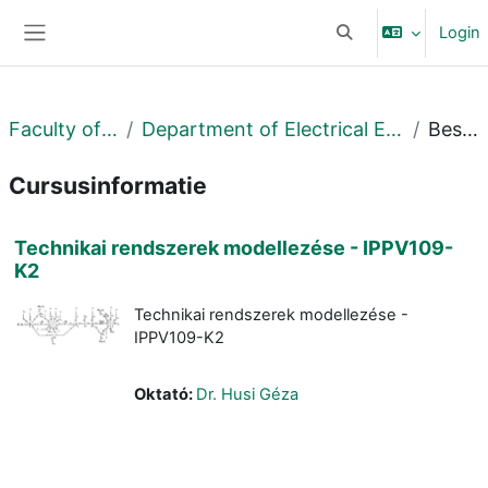
Ga naar hoofdinhoud
Login
Schakel zoek invoer
Zijpaneel
Faculty of Engineering
Department of Electrical Engineering and Mechatronics
Beschrijving
Cursusinformatie
Technikai rendszerek modellezése - IPPV109-
K2
Technikai rendszerek modellezése -
IPPV109-K2
Oktató:
Dr. Husi Géza