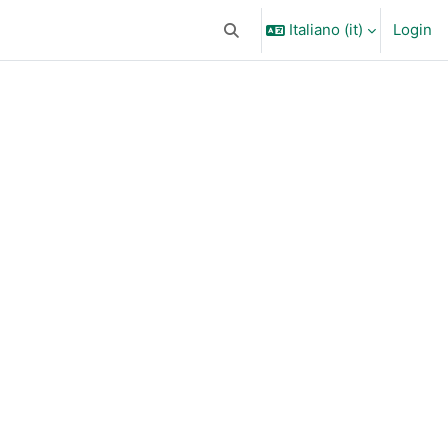
Italiano ‎(it)‎
Login
Attiva/disattiva input di ricerca