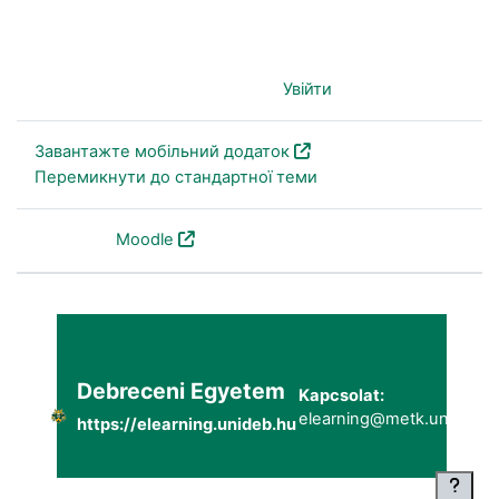
Ви не пройшли ідентифікацію (
Увійти
)
Завантажте мобільний додаток
Перемикнути до стандартної теми
На основі
Moodle
Debreceni Egyetem
Kapcsolat:
elearning@metk.unideb.h
https://elearning.unideb.hu