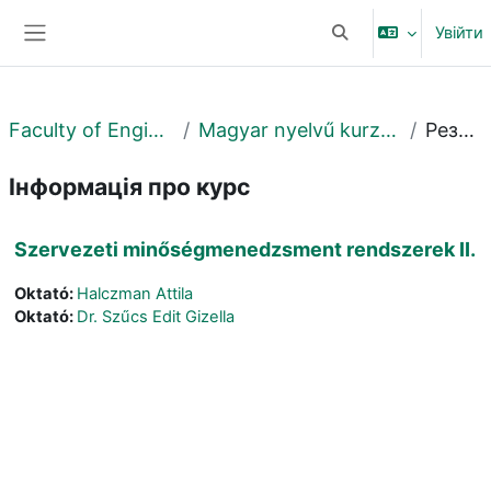
Перейти до головного вмісту
Увійти
Переключити введе
Бокова панель
Faculty of Engineering
Magyar nyelvű kurzusok MK
Резюме
Інформація про курс
Szervezeti minőségmenedzsment rendszerek II.
Oktató:
Halczman Attila
Oktató:
Dr. Szűcs Edit Gizella