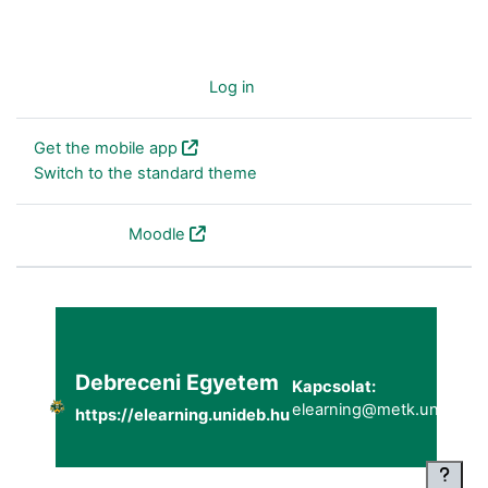
You are not logged in. (
Log in
)
Get the mobile app
Switch to the standard theme
Powered by
Moodle
Debreceni Egyetem
Kapcsolat:
elearning@metk.unideb.h
https://elearning.unideb.hu