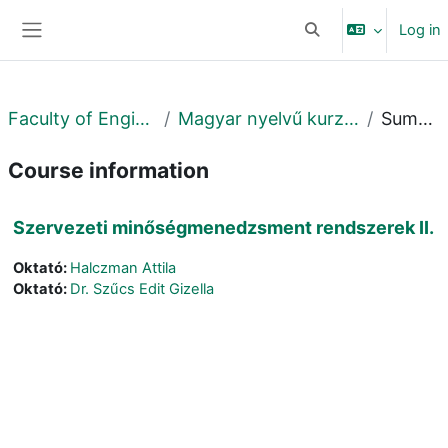
Skip to main content
Log in
Toggle search input
Side panel
Faculty of Engineering
Magyar nyelvű kurzusok MK
Summary
Course information
Szervezeti minőségmenedzsment rendszerek II.
Oktató:
Halczman Attila
Oktató:
Dr. Szűcs Edit Gizella