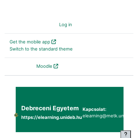
You are not logged in. (
Log in
)
Get the mobile app
Switch to the standard theme
Powered by
Moodle
Debreceni Egyetem
Kapcsolat:
elearning@metk.unideb.h
https://elearning.unideb.hu