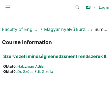
Skip to main content
Log in
Toggle search input
Side panel
Faculty of Engineering
Magyar nyelvű kurzusok MK
Summary
Course information
Szervezeti minőségmenedzsment rendszerek II.
Oktató:
Halczman Attila
Oktató:
Dr. Szűcs Edit Gizella