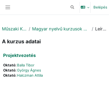
Tovább a fő tartalomhoz
Belépés
Keresési bemeneti adat
Oldalpanel
Műszaki Kar
Magyar nyelvű kurzusok MK
Leírás
A kurzus adatai
Projektvezetés
Oktató:
Balla Tibor
Oktató:
György Ágnes
Oktató:
Halczman Attila