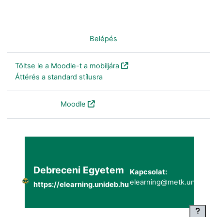
Nincs bejelentkezve. (
Belépés
)
Töltse le a Moodle-t a mobiljára
Áttérés a standard stílusra
Szolgáltatja a
Moodle
Debreceni Egyetem
Kapcsolat:
elearning@metk.unideb.h
https://elearning.unideb.hu