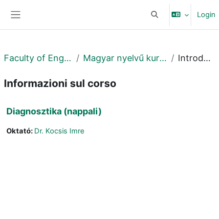
Vai al contenuto principale
Login
Attiva/disattiva input
Pannello laterale
Faculty of Engineering
Magyar nyelvű kurzusok MK
Introduzione
Informazioni sul corso
Diagnosztika (nappali)
Oktató:
Dr. Kocsis Imre