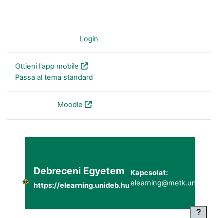
Non sei collegato. (
Login
)
Ottieni l'app mobile
Passa al tema standard
Powered by
Moodle
Debreceni Egyetem
Kapcsolat:
elearning@metk.unideb.h
https://elearning.unideb.hu