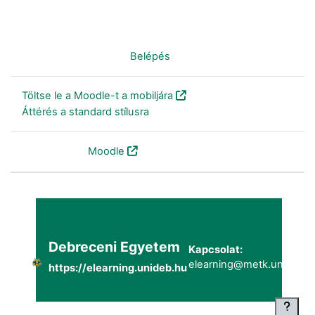
Nincs bejelentkezve. (
Belépés
)
Töltse le a Moodle-t a mobiljára
Áttérés a standard stílusra
Szolgáltatja a
Moodle
Debreceni Egyetem
Kapcsolat:
elearning@metk.unideb.h
https://elearning.unideb.hu