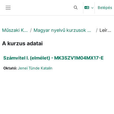
Tovább a fő tartalomhoz
Belépés
Keresési bemeneti adat
Oldalpanel
Műszaki Kar
Magyar nyelvű kurzusok MK
Leírás
A kurzus adatai
Számvitel I. (elmélet) - MK3SZV1M04MX17-E
Oktató:
Jenei Tünde Katalin