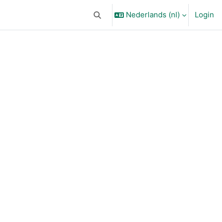
Nederlands ‎(nl)‎
Login
Schakel zoek invoer