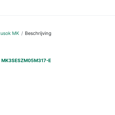
zusok MK
Beschrijving
t) - MK3SESZM05M317-E