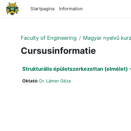
Ga naar hoofdinhoud
Startpagina
Information
Faculty of Engineering
Magyar nyelvű kur
Cursusinformatie
Strukturális épületszerkezettan (elméle
Oktató:
Dr. Lámer Géza