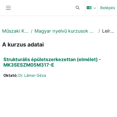
Tovább a fő tartalomhoz
Belépés
Keresési bemeneti adat
Oldalpanel
Műszaki Kar
Magyar nyelvű kurzusok MK
Leírás
A kurzus adatai
Strukturális épületszerkezettan (elmélet) -
MK3SESZM05M317-E
Oktató:
Dr. Lámer Géza