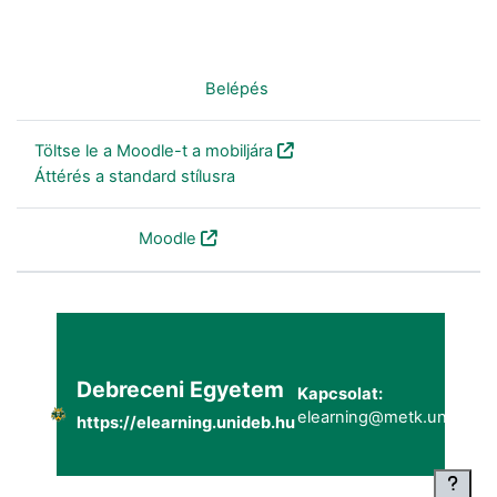
Nincs bejelentkezve. (
Belépés
)
Töltse le a Moodle-t a mobiljára
Áttérés a standard stílusra
Szolgáltatja a
Moodle
Debreceni Egyetem
Kapcsolat:
elearning@metk.unideb.h
https://elearning.unideb.hu