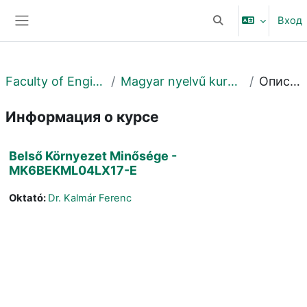
Перейти к основному содержанию
Вход
Изменить данные 
Боковая панель
Faculty of Engineering
Magyar nyelvű kurzusok MK
Описание
Информация о курсе
Belső Környezet Minősége -
MK6BEKML04LX17-E
Oktató:
Dr. Kalmár Ferenc