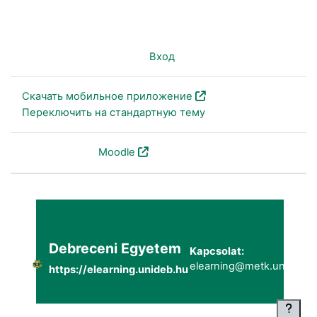
Вы не вошли в систему (
Вход
)
Скачать мобильное приложение
Переключить на стандартную тему
На платформе
Moodle
Debreceni Egyetem
Kapcsolat:
elearning@metk.unideb.h
https://elearning.unideb.hu