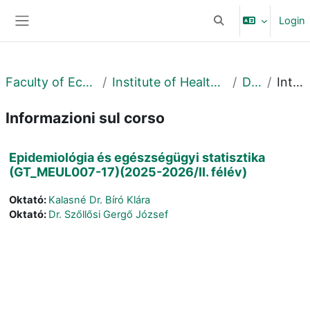
Vai al contenuto principale
Login
Attiva/disattiva input
Pannello laterale
Faculty of Economics and Business
Institute of Health Economy and Management
Debrecen
Introduzione
Informazioni sul corso
Epidemiológia és egészségügyi statisztika
(GT_MEUL007-17)(2025-2026/II. félév)
Oktató:
Kalasné Dr. Bíró Klára
Oktató:
Dr. Szőllősi Gergő József