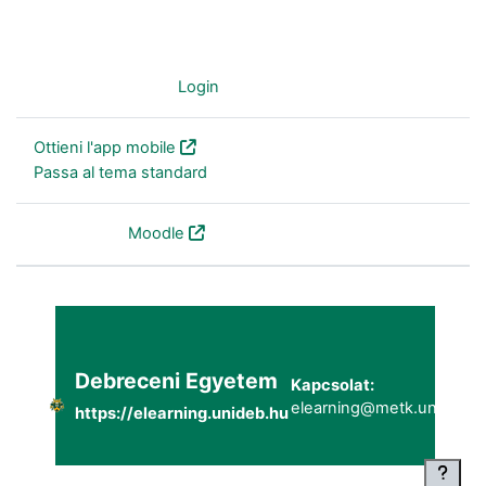
Non sei collegato. (
Login
)
Ottieni l'app mobile
Passa al tema standard
Powered by
Moodle
Debreceni Egyetem
Kapcsolat:
elearning@metk.unideb.h
https://elearning.unideb.hu