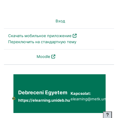
Вы не вошли в систему (
Вход
)
Скачать мобильное приложение
Переключить на стандартную тему
На платформе
Moodle
Debreceni Egyetem
Kapcsolat:
elearning@metk.unideb.h
https://elearning.unideb.hu