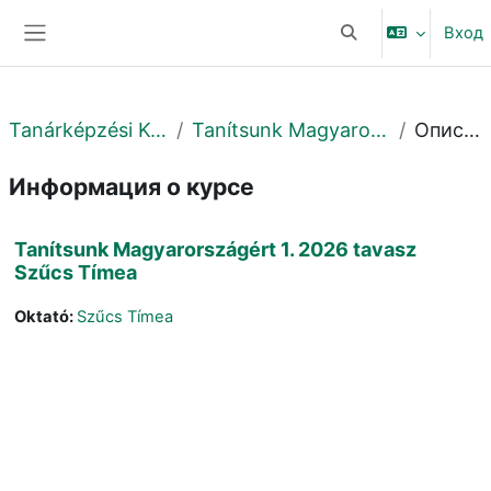
Перейти к основному содержанию
Вход
Изменить данные 
Боковая панель
Tanárképzési Központ
Tanítsunk Magyarországért!
Описание
Информация о курсе
Tanítsunk Magyarországért 1. 2026 tavasz
Szűcs Tímea
Oktató:
Szűcs Tímea