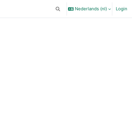
Nederlands ‎(nl)‎
Login
Schakel zoek invoer