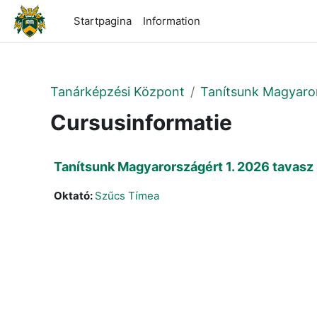
Ga naar hoofdinhoud
Startpagina
Information
Tanárképzési Központ
Tanítsunk Magyaro
Cursusinformatie
Tanítsunk Magyarországért 1. 2026 tavasz
Oktató:
Szűcs Tímea