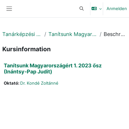
Zum Hauptinhalt
Anmelden
Sucheingabe umschalte
Website-Übersicht
Tanárképzési Központ
Tanítsunk Magyarországért!
Beschreibung
Kursinformation
Tanítsunk Magyarországért 1. 2023 ősz
(Inántsy-Pap Judit)
Oktató:
Dr. Kondé Zoltánné