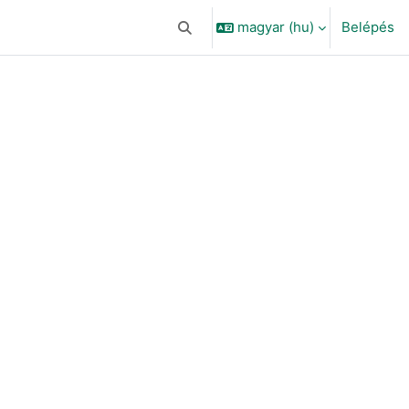
magyar ‎(hu)‎
Belépés
Keresési bemeneti adatok váltása