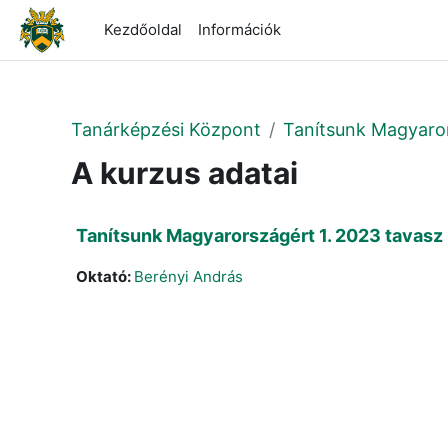
Tovább a fő tartalomhoz
Kezdőoldal
Információk
Tanárképzési Központ
Tanítsunk Magyaro
A kurzus adatai
Tanítsunk Magyarországért 1. 2023 tavasz
Oktató:
Berényi András