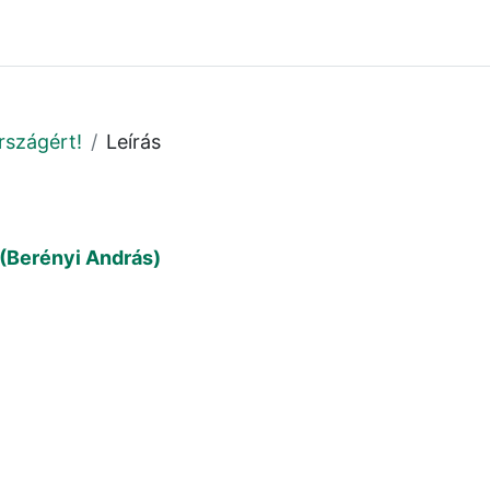
rszágért!
Leírás
 (Berényi András)