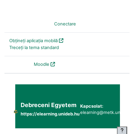
Nu sunteți conectat. (
Conectare
)
Obțineți aplicația mobilă
Treceți la tema standard
Furnizat de
Moodle
Debreceni Egyetem
Kapcsolat:
elearning@metk.unideb.h
https://elearning.unideb.hu