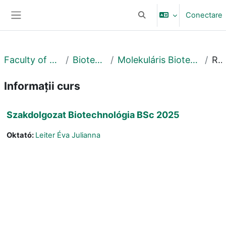
Sari la conţinutul principal
Conectare
Afișați căutarea
Panou lateral
Faculty of Science and Technology
Biotechnológiai Intézet
Molekuláris Biotechnológiai és Mikrobiológiai Tanszék
Rezumat
Informații curs
Szakdolgozat Biotechnológia BSc 2025
Oktató:
Leiter Éva Julianna