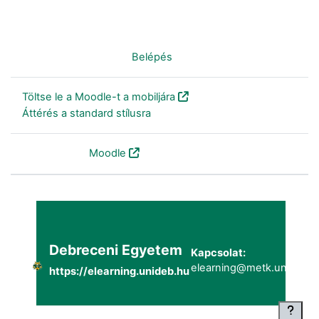
Nincs bejelentkezve. (
Belépés
)
Töltse le a Moodle-t a mobiljára
Áttérés a standard stílusra
Szolgáltatja a
Moodle
Debreceni Egyetem
Kapcsolat:
elearning@metk.unideb.h
https://elearning.unideb.hu