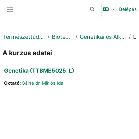
Tovább a fő tartalomhoz
Belépés
Keresési bemeneti adat
Oldalpanel
Természettudományi és Technológiai Kar
Biotechnológiai Intézet
Genetikai és Alkalmazott Mikrobiológiai Tanszék
Leí
A kurzus adatai
Genetika (TTBME5025_L)
Oktató:
Gálné dr. Miklós Ida