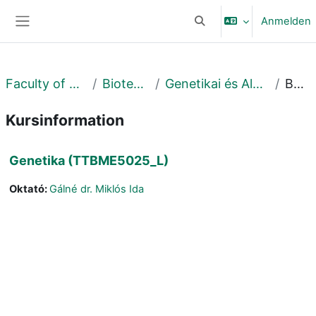
Zum Hauptinhalt
Anmelden
Sucheingabe umschalte
Website-Übersicht
Faculty of Science and Technology
Biotechnológiai Intézet
Genetikai és Alkalmazott Mikrobiológiai Tanszék
Beschreibung
Kursinformation
Genetika (TTBME5025_L)
Oktató:
Gálné dr. Miklós Ida